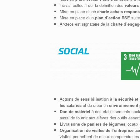
Travail collectif sur la définition des
valeurs 
Mise en place d’une
charte achats respons
Mise en place d’un
plan d’action RSE
suite
Arkteos est signataire de la
charte d’enga
Actions de
sensibilisation à la sécurité e
les salariés
et de créer un
environnement p
Don de matériel
à des établissements scola
aussi de fournir aux élèves des outils esse
Livraisons de paniers de légumes
locaux s
Organisation de visites de l’entreprise
pou
visites permettent de mieux comprendre les mé