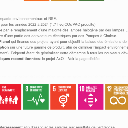
Impacts environnementaux et RSE.
e pour les années 2022 à 2024 (1,7T eq CO
/PAC produite).
2
ue
par le remplacement d’une majorité des lampes halogène par des lampes LE
ore d’une partie des convecteurs électriques par des Pompes à Chaleur.
Planet
qui finance des projets ayant pour objectif la baisse des émissions de
ption
sur une future gamme de produit, afin de diminuer l’impact environnemen
èlement). L’objectif étant de généraliser cette démarche à tous les nouveaux d
niques reconditionnées
: le projet AxO – Voir la page dédiée.
ntéressement
afin d’associer les salariés aux résultats de l’entreprise.