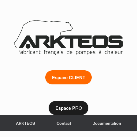
Espace CLIENT
.....
RO
Espace P
ARKTEOS
Contact
Documentation