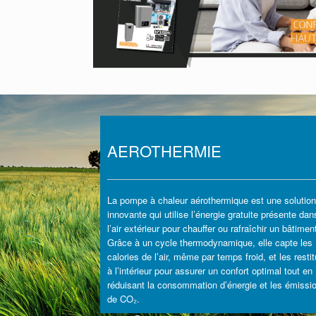
AEROTHERMIE
La pompe à chaleur aérothermique est une solution
innovante qui utilise l’énergie gratuite présente dan
l’air extérieur pour chauffer ou rafraîchir un bâtimen
Grâce à un cycle thermodynamique, elle capte les
calories de l’air, même par temps froid, et les resti
à l’intérieur pour assurer un confort optimal tout en
réduisant la consommation d’énergie et les émissi
de CO₂.