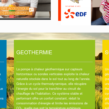
GEOTHERMIE
S
La pompe à chaleur géothermique sur capteurs
Un
s
horizontaux ou sondes verticales exploite la chaleur
gé
t.
naturelle stockée dans le sol tout au long de l’année.
(c
Grâce à un cycle thermodynamique, elle récupère
un
tue
l’énergie du sol pour la transférer au circuit de
th
chauffage de l’habitation. Ce système stable et
cy
ons
performant offre un confort constant, réduit la
gra
consommation d’énergie et limite les émissions de
ch
CO₂, quelle que soit la température extérieure.
sol