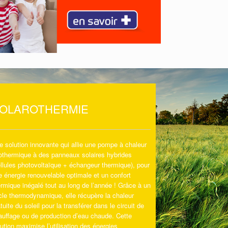
OLAROTHERMIE
e solution innovante qui allie une pompe à chaleur
othermique à des panneaux solaires hybrides
ellules photovoltaïque + échangeur thermique), pour
e énergie renouvelable optimale et un confort
ermique inégalé tout au long de l’année ! Grâce à un
cle thermodynamique, elle récupère la chaleur
tuite du soleil pour la transférer dans le circuit de
auffage ou de production d’eau chaude. Cette
ution maximise l’utilisation des énergies